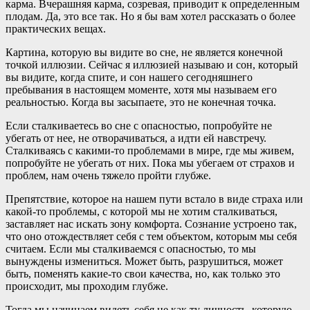
карма. Вчерашняя карма, созревая, приводит к определенным
плодам. Да, это все так. Но я бы вам хотел рассказать о более
практических вещах.
Картина, которую вы видите во сне, не является конечной
точкой иллюзии. Сейчас я иллюзией называю и сон, который
вы видите, когда спите, и сон нашего сегодняшнего
пребывания в настоящем моменте, хотя мы называем его
реальностью. Когда вы засыпаете, это не конечная точка.
Если сталкиваетесь во сне с опасностью, попробуйте не
убегать от нее, не отворачиваться, а идти ей навстречу.
Сталкиваясь с какими-то проблемами в мире, где мы живем,
попробуйте не убегать от них. Пока мы убегаем от страхов и
проблем, нам очень тяжело пройти глубже.
Препятствие, которое на нашем пути встало в виде страха или
какой-то проблемы, с которой мы не хотим сталкиваться,
заставляет нас искать зону комфорта. Сознание устроено так,
что оно отождествляет себя с тем объектом, которым мы себя
считаем. Если мы сталкиваемся с опасностью, то мы
вынуждены измениться. Может быть, разрушиться, может
быть, поменять какие-то свои качества, но, как только это
происходит, мы проходим глубже.
Тогда мы начинаем видеть себя не как ту личность, которую