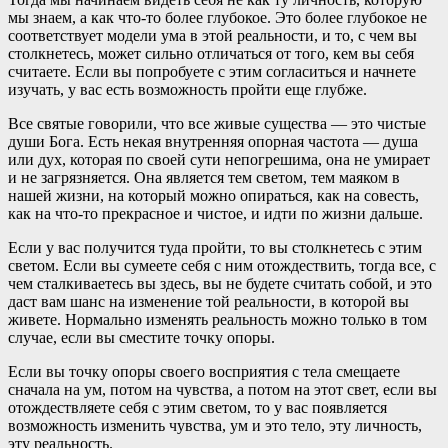
мы знаем, а как что-то более глубокое. Это более глубокое не
соответствует модели ума в этой реальности, и то, с чем вы
столкнетесь, может сильно отличаться от того, кем вы себя
считаете. Если вы попробуете с этим согласиться и начнете
изучать, у вас есть возможность пройти еще глубже.
Все святые говорили, что все живые существа — это чистые
души Бога. Есть некая внутренняя опорная частота — душа
или дух, которая по своей сути непогрешима, она не умирает
и не загрязняется. Она является тем светом, тем маяком в
нашей жизни, на который можно опираться, как на совесть,
как на что-то прекрасное и чистое, и идти по жизни дальше.
Если у вас получится туда пройти, то вы столкнетесь с этим
светом. Если вы сумеете себя с ним отождествить, тогда все, с
чем сталкиваетесь вы здесь, вы не будете считать собой, и это
даст вам шанс на изменение той реальности, в которой вы
живете. Нормально изменять реальность можно только в том
случае, если вы сместите точку опоры.
Если вы точку опоры своего восприятия с тела смещаете
сначала на ум, потом на чувства, а потом на этот свет, если вы
отождествляете себя с этим светом, то у вас появляется
возможность изменить чувства, ум и это тело, эту личность,
эту реальность.