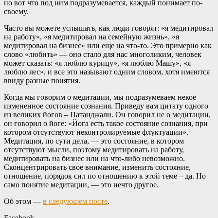
но вот что под ним подразумевается, каждый понимает по-
своему.
Часто вы можете услышать, как люди говорят: «я медитировал
на работу», «я медитировал на семейную жизнь», «я
медитировал на бизнес» или еще на что-то. Это примерно как
слово «любить» — оно стало для нас многоликим, человек
может сказать: «я люблю курицу», «я люблю Машу», «я
люблю лес», и все это называют одним словом, хотя имеются
ввиду разные понятия.
Когда мы говорим о медитации, мы подразумеваем некое
измененное состояние сознания. Приведу вам цитату одного
из великих йогов – Патанджали. Он говорил не о медитации,
он говорил о йоге: «Йога есть такое состояние сознания, при
котором отсутствуют неконтролируемые флуктуации».
Медитация, по сути дела, — это состояние, в котором
отсутствуют мысли, поэтому медитировать на работу,
медитировать на бизнес или на что-либо невозможно.
Сконцентрировать свое внимание, изменить состояние,
отношение, порядок сил по отношению к этой теме – да. Но
само понятие медитации, — это нечто другое.
Об этом —
в следующем посте
.
Facebook